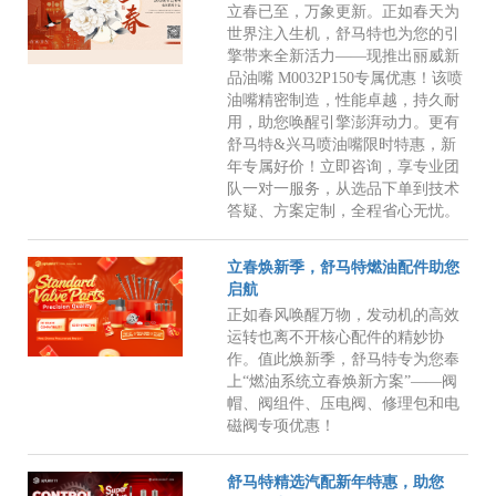
立春已至，万象更新。正如春天为
世界注入生机，舒马特也为您的引
擎带来全新活力——现推出丽威新
品油嘴 M0032P150专属优惠！该喷
油嘴精密制造，性能卓越，持久耐
用，助您唤醒引擎澎湃动力。更有
舒马特&兴马喷油嘴限时特惠，新
年专属好价！立即咨询，享专业团
队一对一服务，从选品下单到技术
答疑、方案定制，全程省心无忧。
立春焕新季，舒马特燃油配件助您
启航
正如春风唤醒万物，发动机的高效
运转也离不开核心配件的精妙协
作。值此焕新季，舒马特专为您奉
上“燃油系统立春焕新方案”——阀
帽、阀组件、压电阀、修理包和电
磁阀专项优惠！
舒马特精选汽配新年特惠，助您