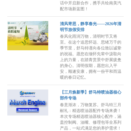
话中开启新合作，携手共绘南美汽
配市场新蓝图！
清风寄思，静享春光——2026年清
明节放假安排
春风化雨润万物，清明时节又将
至。在这个追思怀远、思绪万千的
季节里，舒马特谨向各位致以诚挚
的祝福。愿您在缅怀先辈中汲取向
上的力量，在踏青赏景中舒展疲惫
的身心。清明假期，愿您出入平
安，顺遂安康，拥有一份平和而温
暖的春日记忆。
【三月焕新季】舒马特喷油器核心
部件专场
春意渐浓，万物复苏。舒马特三月
献礼：精选喷油器配件专场来袭！
本次专场精选喷油器核心配件，涵
盖控制阀、油嘴、修理包等全系列
产品，一站式满足您的养护需求！