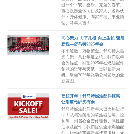
过一个平安、喜乐、充盈的春节。
衷心祝愿全体同仁及家人、各界伙
伴：身体健康、阖家幸福、事业腾
达、马年大吉！
同心聚力·向下扎根·向上生长·骏启
新程—舒马特2025年会
冬阳澄澈，万物镀金。舒马特人循
光而聚，共赴年度之约。我们以年
会为锚点，回望2025年在燃油配件
领域的坚守与突破，更以创新为
帆，擘画2026年驱动公司发展的全
新蓝图。
硬核开年！舒马特燃油配件钜惠，
让引擎“油”刃有余！
舒马特燃油配件新年大促火热进行
中！从精准耐用的喷油器油嘴、控
制阀，到省心全套修理包、高性能
油泵及配件，我们提供全系燃油配
件，让你的车辆新年状态满格，无