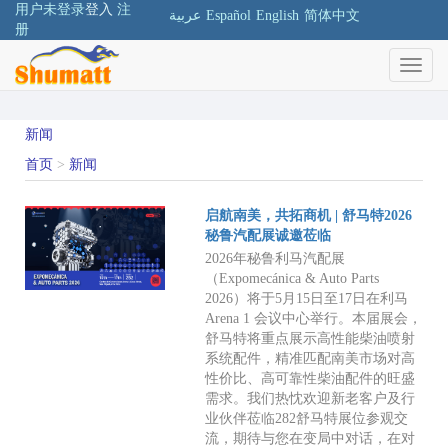
用户未登录
登入
注
عربية
Español
English
简体中文
册
新闻
首页
>
新闻
启航南美，共拓商机 | 舒马特2026
秘鲁汽配展诚邀莅临
2026年秘鲁利马汽配展
（Expomecánica & Auto Parts
2026）将于5月15日至17日在利马
Arena 1 会议中心举行。本届展会，
舒马特将重点展示高性能柴油喷射
系统配件，精准匹配南美市场对高
性价比、高可靠性柴油配件的旺盛
需求。我们热忱欢迎新老客户及行
业伙伴莅临282舒马特展位参观交
流，期待与您在变局中对话，在对