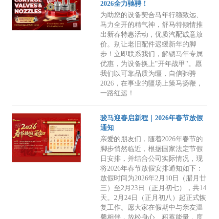
2026全力驰骋！
为助您的设备契合马年行稳致远、
马力全开的精气神，舒马特倾情推
出新春特惠活动，优质汽配诚意放
价。别让老旧配件迟缓新年的脚
步！立即联系我们，解锁马年专属
优惠，为设备换上"开年战甲"。愿
我们以可靠品质为缰，自信驰骋
2026，在事业的疆场上策马扬鞭，
一路红运！
骏马迎春启新程｜2026年春节放假
通知
亲爱的朋友们，随着2026年春节的
脚步悄然临近，根据国家法定节假
日安排，并结合公司实际情况，现
将2026年春节放假安排通知如下：
放假时间为2026年2月10日（腊月廿
三）至2月23日（正月初七），共14
天。2月24日（正月初八）起正式恢
复工作。愿大家在假期中与亲友温
馨相伴，放松身心、积蓄能量，度