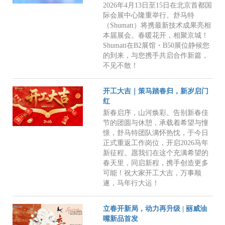
2026年4月13日至15日在北京首都国
际会展中心隆重举行。舒马特
（Shumatt）将携最新技术成果亮相
本届展会。春暖花开，相聚京城！
Shumatt在B2展馆・B50展位静候您
的到来，与您携手共启合作新篇，
不见不散！
开工大吉｜策马踏春归，新岁启门
红
新春启序，山河焕彩。告别新春佳
节的团圆与休憩，承载着希望与憧
憬，舒马特团队满怀热忱，于今日
正式重返工作岗位，开启2026马年
新征程。愿我们在这个充满希望的
春天里，同启新程，携手创造更多
可能！祝大家开工大吉，万事顺
遂，马年行大运！
立春开新局，动力再升级 | 丽威油
嘴新品首发