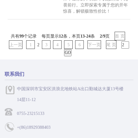
畏前行。立即探索专属于您的开年
惊喜，解锁极致性价比！
共有
99
个记录 每页显示
12
条，本页
13-24
条
2/9
页
首 页
上一页
1
2
3
4
5
6
下一页
尾 页
联系我们
中国深圳市宝安区洪浪北地铁站A出口勤城达大厦13号楼
14层11-12
0755-23215133
+(86)18929388403